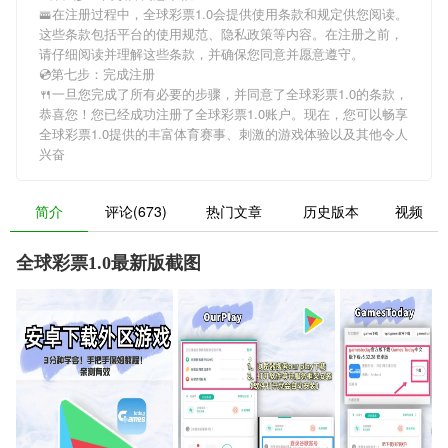
🚟在注册过程中，
全球彩票1.0
会提供使用条款和规定供您阅读。
这些条款包括平台的使用规范、隐私政策等内容。在注册之前，
请仔细阅读并理解这些条款，并确保您同意并愿意遵守。
💿第七步：完成注册
🍴一旦您完成了所有必要的步骤，并同意了
全球彩票1.0
的条款，
恭喜您！您已经成功注册了全球彩票1.0账户。现在，您可以畅享
全球彩票1.0
提供的丰富体育赛事、刺激的游戏体验以及其他令人
兴奋
简介
评论(673)
热门文章
历史版本
视频
全球彩票1.0最新版截图