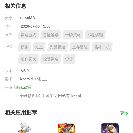
相关信息
大小
17.50MB
时间
2026-07-05 13:36
分类
策略游戏
冒险解谜
卡牌策略
找物解谜
TAG
模拟
逃生
跑酷竞速
生存冒险
格斗街机
动作竞技
经营策略
惊悚
版本
V6.9.1
要求
Android 4.2以上
开发者
隐私政策
全球彩票1.0(中国)官方网站有限公司
相关应用推荐
更多