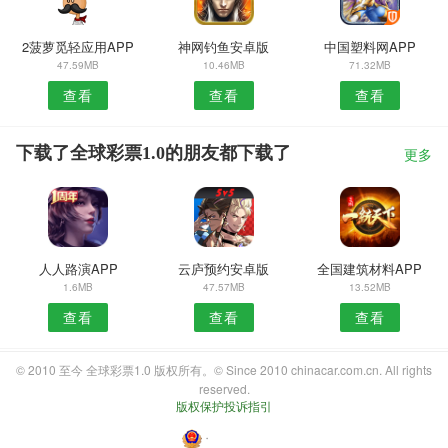
2菠萝觅轻应用APP
神网钓鱼安卓版
中国塑料网APP
47.59MB
10.46MB
71.32MB
查看
查看
查看
下载了全球彩票1.0的朋友都下载了
更多
人人路演APP
云庐预约安卓版
全国建筑材料APP
1.6MB
47.57MB
13.52MB
查看
查看
查看
© 2010 至今 全球彩票1.0 版权所有。© Since 2010 chinacar.com.cn. All rights
reserved.
版权保护投诉指引
・