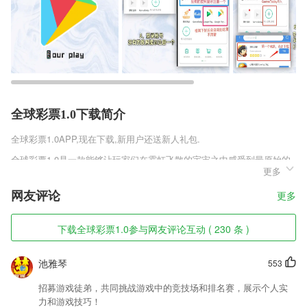
全球彩票1.0下载简介
全球彩票1.0
APP,现在下载,新用户还送新人礼包.
全球彩票1.0是一款能够让玩家们在霓虹飞散的宇宙之中感受到最原始的
更多
设计乐趣的游戏，整个游戏的画面都充满了各种不友好的光污染，玩家就
是要在这样的环境之中分辨出敌机和我机，并且能够安全放心的从弹幕之
网友评论
更多
中完成撤退，使自己的飞机不受损毁。
全球彩票1.0软件特色
下载全球彩票1.0参与网友评论互动 ( 230 条 )
1,监理教材知识点,章节内容视频精讲
池雅琴
553
2,海外包括首尔、大坂、东京等大城市
3,可先预览欲缩放之系统字体大小
招募游戏徒弟，共同挑战游戏中的竞技场和排名赛，展示个人实
力和游戏技巧！