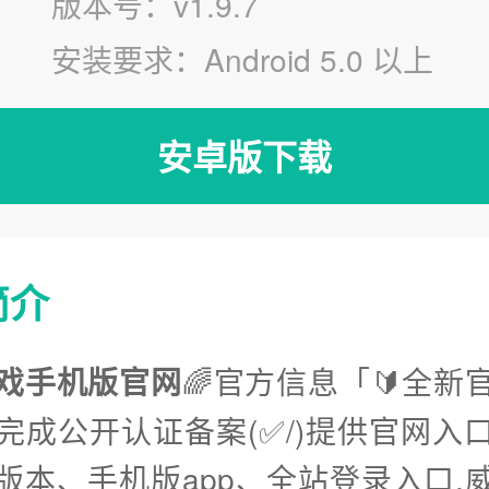
版本号：v1.9.7
安装要求：Android 5.0 以上
安卓版下载
简介
戏手机版官网
🌈官方信息「🔰全新
已完成公开认证备案(✅/)提供官网入
版本、手机版app、全站登录入口.