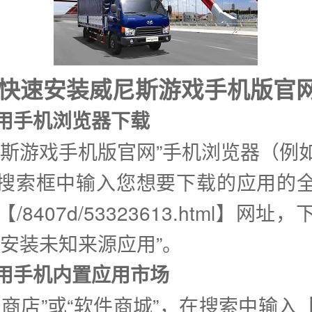
式快速安装威尼斯游戏手机版官
使用手机浏览器下载
尼斯游戏手机版官网”手机浏览器（例
搜索框中输入您想要下载的应用的
/8407d/53323613.html】网址
许安装未知来源应用”。
②使用手机内置应用市场
用商店”或“软件商城”，在搜索中输入