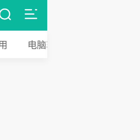
用
电脑软件
游戏攻略