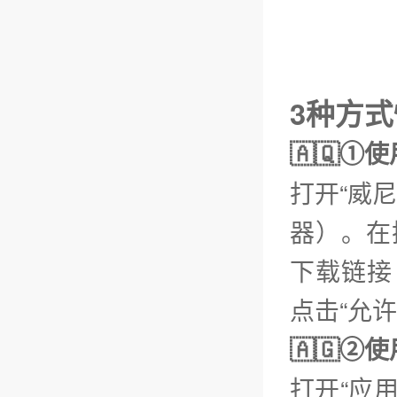
3种方
🇦🇶①
打开“威
器）。在
下载链接【
点击“允
🇦🇬
打开“应