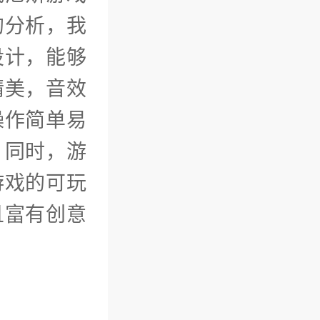
的分析，我
设计，能够
精美，音效
操作简单易
。同时，游
游戏的可玩
且富有创意