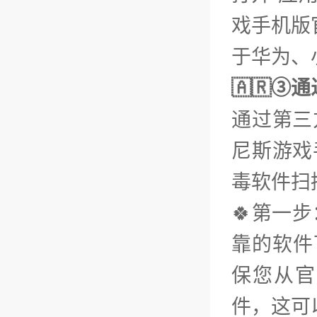
戏手机版
于华为、小
🇦🇷③
通过第三
尼斯游戏
毒软件扫
🍀第一
靠的软件下
保您从官
件，这可