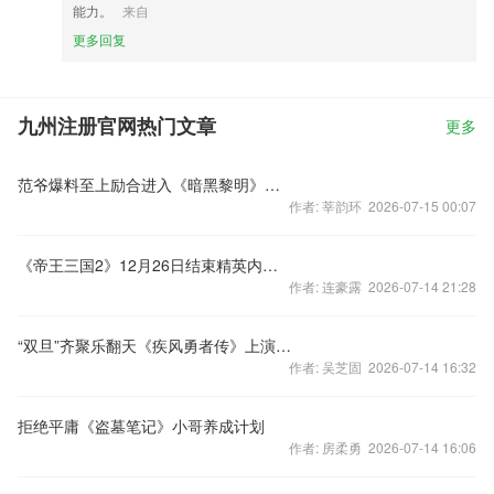
能力。
来自
更多回复
九州注册官网热门文章
更多
范爷爆料至上励合进入《暗黑黎明》搬砖
作者: 莘韵环 2026-07-15 00:07
《帝王三国2》12月26日结束精英内测公告
作者: 连豪露 2026-07-14 21:28
“双旦”齐聚乐翻天《疾风勇者传》上演岁末狂欢
作者: 吴芝固 2026-07-14 16:32
拒绝平庸《盗墓笔记》小哥养成计划
作者: 房柔勇 2026-07-14 16:06