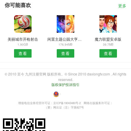
你可能喜欢
更多
美丽城市开枪射击
闲置主题公园大亨正式版
魔力联盟安卓版
1.90GB
176.94MB
39.7MB
查看
查看
查看
© 2010 至今 九州注册官网 版权所有。© Since 2010 daxiongtv.com . All rights
reserved.
版权保护投诉指引
・
增值电信业务经营许可证：京ICP备19043480号-2
网络出版服务许可证：
（署）网出证（京）字第827号