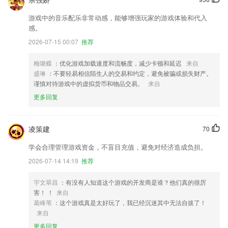
游戏中的音乐配乐非常动感，能够增强玩家的游戏体验和代入
感。
2026-07-15 00:07
推荐
梅璐蝶
：优化游戏加载速度和流畅度，减少卡顿和延迟
来自
盛琳
：不要轻易相信陌生人的交易和约定，避免被骗或损失财产。
谨慎对待游戏中的虚拟货币和物品交易。
来自
更多回复
凌策建
70
学会合理管理游戏资金，不盲目充值，避免对经济造成负担。
2026-07-14 14:19
推荐
宇文翠昌
：有没有人知道这个游戏的开发商是谁？他们真的很厉
害！ ！
来自
葛峰苇
：这个游戏真是太好玩了，我已经沉迷其中无法自拔了！
来自
更多回复