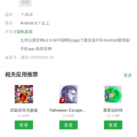
空间
版本
7.25.9
要求
Android 8.7 以上
开发者
隐私政策
九州注册官网v2.9.9(中国网站)app下载安装IOS/Android通用版/
手机app-商用车网
备案号：豫B2-20030028-29
相关应用推荐
更多
武装掠夺无敌版
Halloween Escapes万圣节冒险
慕星仙剑传
6.18GB
2.79GB
72.11MB
查看
查看
查看