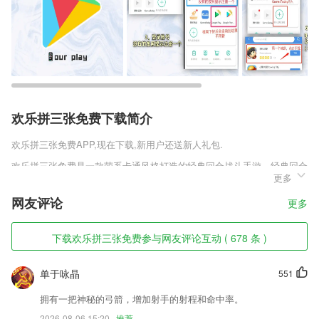
欢乐拼三张免费下载简介
欢乐拼三张免费
APP,现在下载,新用户还送新人礼包.
欢乐拼三张免费是一款萌系卡通风格打造的经典回合战斗手游，经典回合
更多
战斗冒险玩法，拥有各种超萌的角色可以选择，还能捕捉各种可爱的怪物
成为宝宝帮助玩家战斗，宝宝的实力越强带来的好处越多，还能让宝宝掌
网友评论
更多
握各种强大技能，角色的培养也是相当丰富的，还有多种门派可以加入
哦。
下载欢乐拼三张免费参与网友评论互动 ( 678 条 )
欢乐拼三张免费软件特色
1,如果您无法为图片选择任何单个滤镜，而不使用该模式，您会感到惊
单于咏晶
551
讶！与您的朋友分享结果
拥有一把神秘的弓箭，增加射手的射程和命中率。
2,在线进行合同管理，云端同步管理，还不用担心丢失合同资料;
2026-08-06 15:20
推荐