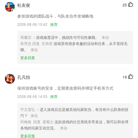
杜友俊
25
漯河发布客户端升级啦
参加游戏的团队战斗，与队友合作攻城略地
.智能方案再度升级，端午出行靠智行！
2026-08-06 10:42
推荐
产品新上架，希望大家多多使用，提供建议！
联系我们
荀馨莎
：游戏难度适中，挑战性与可玩性兼顾。
来自
以上就是欢乐拼三张免费的介绍，如果您喜欢这款软件，您可以到应用商
朱萍忠 回复 庄旭美
游戏里有很多有趣的活动和任务，从不觉得无
店进行打分评论，说出您的使用经历，以帮助我们更好的对产品进行优化
聊。
来自
修改。
更多回复
孔凡恒
19
保持游戏账号的安全，定期更改密码并绑定手机等方式
2026-08-06 14:53
推荐
宇文莲弘
：进入游戏后总是被其他玩家欺负，有没有什么防身的技
巧？
来自
司梅俊 回复 娄菊士
这款游戏的社交系统非常发达，我可以和全球
各地的玩家互动交流。
来自
更多回复