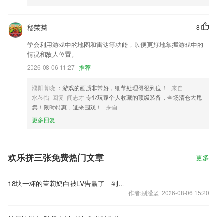
嵇荣菊
8
学会利用游戏中的地图和雷达等功能，以便更好地掌握游戏中的
情况和敌人位置。
2026-08-06 11:27
推荐
濮阳菁晓
：游戏的画质非常好，细节处理得很到位！
来自
水琴怡 回复 闻志才
专业玩家个人收藏的顶级装备，全场清仓大甩
卖！限时特惠，速来围观！
来自
更多回复
欢乐拼三张免费热门文章
更多
18块一杯的茉莉奶白被LV告赢了，到底冤不冤？
作者:别滢坚 2026-08-06 15:20