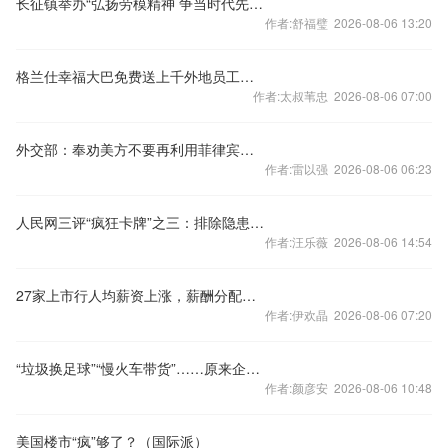
长征镇举办“弘扬劳模精神 争当时代先锋”主题活动
作者:舒福璧 2026-08-06 13:20
格兰仕幸福大巴免费送上千外地员工回家过年
作者:太叔苇忠 2026-08-06 07:00
外交部：奉劝美方不要再利用菲律宾在南海挑事
作者:雷以强 2026-08-06 06:23
人民网三评“疯狂卡牌”之三：排除隐患，划下红线
作者:汪乐薇 2026-08-06 14:54
27家上市行人均薪资上涨，薪酬分配向一线倾斜提上日程！四部门发文：对机构、股东、实控人等终身问责
作者:伊欢晶 2026-08-06 07:20
“垃圾换足球”“慢火车带货”……原来企业社会责任还能这么做
作者:颜彦安 2026-08-06 10:48
美国楼市“疯”够了？（国际派）