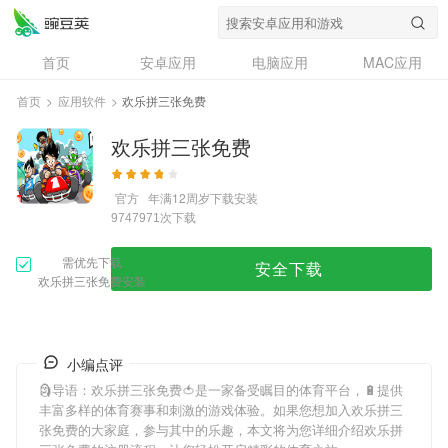
首页
安卓应用
电脑应用
MAC应用
资讯
专题
设计奖
创意应用
首页
>
应用软件
>
欢乐拼三张免费
问答
欢乐拼三张免费
官方
年满12周岁
下载安装
次下载
9747971
需优先下载
安全下载
欢乐拼三张免费安装
小编点评
🗿导语：
欢乐拼三张免费
🍅是一家备受瞩目的体育平台，🔋提供
丰富多样的体育赛事和刺激的游戏体验。如果您想加入
欢乐拼三
张免费
的大家庭，参与其中的乐趣，本文将为您详细介绍
欢乐拼