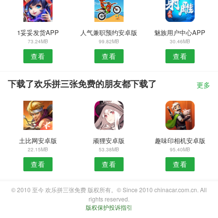
1妥妥发货APP
人气兼职预约安卓版
魅族用户中心APP
73.24MB
99.82MB
30.46MB
查看
查看
查看
下载了欢乐拼三张免费的朋友都下载了
更多
土比网安卓版
顽狸安卓版
趣味印相机安卓版
22.15MB
53.38MB
95.40MB
查看
查看
查看
© 2010 至今 欢乐拼三张免费 版权所有。© Since 2010 chinacar.com.cn. All
rights reserved.
版权保护投诉指引