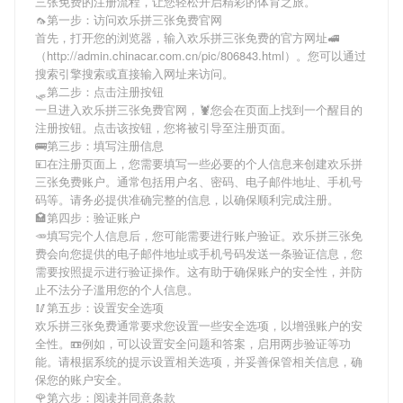
三张免费
的注册流程，让您轻松开启精彩的体育之旅。
🦟第一步：访问欢乐拼三张免费官网
首先，打开您的浏览器，输入
欢乐拼三张免费
的官方网址🚅
（http://admin.chinacar.com.cn/pic/806843.html）。您可以通过
搜索引擎搜索或直接输入网址来访问。
🛷第二步：点击注册按钮
一旦进入
欢乐拼三张免费
官网，🦞您会在页面上找到一个醒目的
注册按钮。点击该按钮，您将被引导至注册页面。
🚌第三步：填写注册信息
💴在注册页面上，您需要填写一些必要的个人信息来创建
欢乐拼
三张免费
账户。通常包括用户名、密码、电子邮件地址、手机号
码等。请务必提供准确完整的信息，以确保顺利完成注册。
🏩第四步：验证账户
🥕填写完个人信息后，您可能需要进行账户验证。
欢乐拼三张免
费
会向您提供的电子邮件地址或手机号码发送一条验证信息，您
需要按照提示进行验证操作。这有助于确保账户的安全性，并防
止不法分子滥用您的个人信息。
🥢第五步：设置安全选项
欢乐拼三张免费
通常要求您设置一些安全选项，以增强账户的安
全性。📼例如，可以设置安全问题和答案，启用两步验证等功
能。请根据系统的提示设置相关选项，并妥善保管相关信息，确
保您的账户安全。
🌹第六步：阅读并同意条款