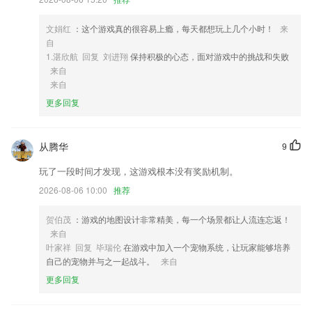
3,在这里也很容易提高各种帮手和各种丰富课程的个人能力。加油；
4,●滤光调节：不同情境下,过滤不同光线读书更轻松,护眼更专业
文娟红
：这个游戏真的很容易上瘾，每天都想玩上几个小时！
来
自
5,便于商户管理会员，订单管理
1.湛欣航 回复 刘进翔
保持积极的心态，面对游戏中的挑战和失败
6,联系人信息排列整齐，干净整洁一目了然；
来自
来自
欢乐拼三张免费软件优势
更多回复
1.赏中华诗词 传承古典文化
2.我的掌上词典，做题训练的小帮手
从腾华
9
3.汇聚热点，畅所欲言；
玩了一段时间才发现，这游戏根本没有奖励机制。
4.为大家带来了更加优质的学习教育平台，实现更好的交流学习。
2026-08-06 10:00
推荐
5.从零开学，逐步突破
贺伯茂
：游戏的地图设计非常精美，每一个场景都让人流连忘返！
6.为全中国的孩子提供优质的、与国际前沿接轨的计算思维与创新教育。
来自
欢乐拼三张免费更新了什么?
叶家祥 回复 毕瑞伦
在游戏中加入一个宠物系统，让玩家能够培养
自己的宠物并与之一起战斗。
来自
新增个性化内容推荐管理
更多回复
多种清理内存功能。
所有接口请求方式修改为https