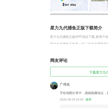
星力九代捕鱼正版下载简介
星力九代捕鱼正版
APP,现在下载,新用户
星力九代捕鱼正版是一款二次元卡通风格
副本，不同的场景地图，玩家可自由前往
利版v1.0.14不同种类的精灵宠物，
网友评论
星力九代捕鱼正版软件特色
1,水库e管紧密围绕水库防洪、发电、供
下载星力九代
2,在服务结束后,在订单中,对每个服务
3,拥有绘本资源，这里有着可以供学习阅
广伟先
4,医学电子书hd设计创新，携带方便，
手绘地图出售中，揭秘隐藏地点，
时间、阅读习惯，为考生提供了亮度调节
2026-08-09 20:09
推荐
体、字号和行间距；学员可以按照自己的
5,所有提供的资讯内容都是会不定时更新