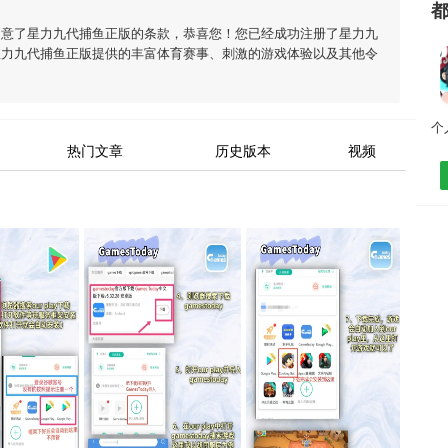
同意了
星力九代捕鱼正版
的条款，恭喜您！您已经成功注册了星力九
星力九代捕鱼正版
提供的丰富体育赛事、刺激的游戏体验以及其他令
热门文章
历史版本
视频