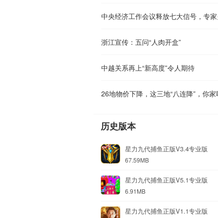
中央经济工作会议释放七大信号，专家
浙江宣传：五问“人肉开盒”
中越关系再上“新高度”令人期待
26地物价下降，这三地“八连降”，你家
历史版本
星力九代捕鱼正版V3.4专业版
67.59MB
星力九代捕鱼正版V5.1专业版
6.91MB
星力九代捕鱼正版V1.1专业版