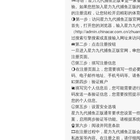
🚲导语：
星力九代捕鱼正版
🥫是一家
验。如果您想加入
星力九代捕鱼正版
的注册流程，让您轻松开启精彩的体
🌗第一步：访问星力九代捕鱼正版官
首先，打开您的浏览器，输入
星力九
（http://admin.chinacar.com.cn/z
过搜索引擎搜索或直接输入网址来访
🚐第二步：点击注册按钮
一旦进入
星力九代捕鱼正版
官网，🕸
注册页面。
🕖第三步：填写注册信息
🌖在注册页面上，您需要填写一些必
码、电子邮件地址、手机号码等。请
💴第四步：验证账户
🐌填写完个人信息后，您可能需要进
码发送一条验证信息，您需要按照提
您的个人信息。
🕣第五步：设置安全选项
星力九代捕鱼正版
通常要求您设置一些
案，启用两步验证等功能。请根据系
🔏第六步：阅读并同意条款
🎞在注册过程中，
星力九代捕鱼正版
私政策等内容。在注册之前，请仔细