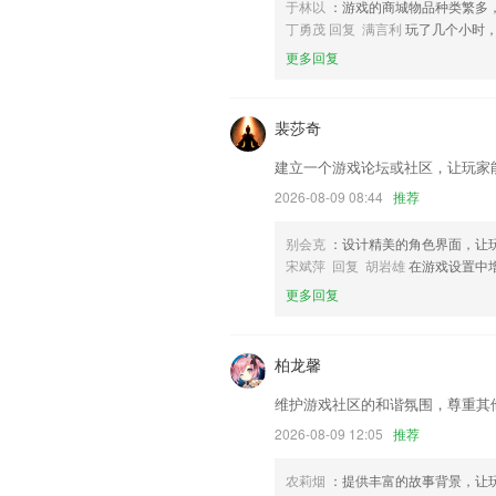
于林以
：游戏的商城物品种类繁多
书荒广场上线达人榜单，快来成为书荒救
丁勇茂 回复 满言利
玩了几个小时
联系我们
更多回复
以上就是星力九代捕鱼正版的介绍，如果
历，以帮助我们更好的对产品进行优化修
裴莎奇
建立一个游戏论坛或社区，让玩家
2026-08-09 08:44
推荐
别会克
：设计精美的角色界面，让
宋斌萍 回复 胡岩雄
在游戏设置中
更多回复
柏龙馨
维护游戏社区的和谐氛围，尊重其
2026-08-09 12:05
推荐
农莉烟
：提供丰富的故事背景，让