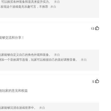
，可以购买各种装备和道具来提升实力。
来自
星
，发现这个游戏毫无乐趣可言，不推荐
来自
您喜欢这款软件，您可以到应用商店进行打分评论，说出您的使用经
改。
13
能够交流和分享！
玩家能够自定义自己的角色外观和装备。
来自
增加一个音效调节选项，玩家可以根据自己的喜好调整音量。
来自
5
他玩家的意见和权益
玩家能够沉浸在游戏世界中。
来自