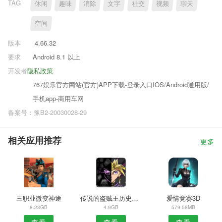
TAG
休闲
趣味
消除
文字
社交
视频
聊天
空间
版本
4.66.32
要求
Android 8.1 以上
开发者
隐私政策
767娱乐官方网站(官方)APP下载-登录入口IOS/Android通用版/
手机app-商用车网
备案号：豫B2-20030028-29
相关应用推荐
更多
三职业微变神途
传说的盗贼王历史版本
爱情竞赛3D
8.23GB
4.9GB
579.58MB
查看
查看
查看