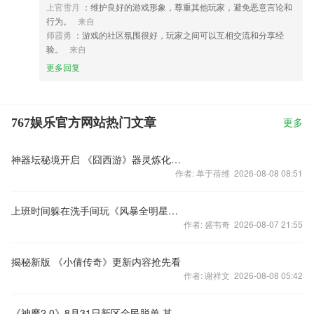
上官雪月
：维护良好的游戏形象，尊重其他玩家，避免恶意言论和
行为。
来自
师霞勇
：游戏的社区氛围很好，玩家之间可以互相交流和分享经
验。
来自
更多回复
767娱乐官方网站热门文章
更多
神器坛秘境开启 《囧西游》器灵炼化助威神器
作者: 单于蓓维 2026-08-08 08:51
上班时间躲在洗手间玩《风暴全明星》！
作者: 盛韦奇 2026-08-07 21:55
揭秘新版 《小倩传奇》更新内容抢先看
作者: 谢祥文 2026-08-08 05:42
《神魔2.0》8月31日新区全民脱单 其乐无穷