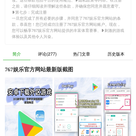
之前，请仔细阅读并理解这些条款，并确保您同意并愿意遵守。
❥第七步：完成注册
一旦您完成了所有必要的步骤，并同意了767娱乐官方网站的条
款，恭喜您！您已经成功注册了767娱乐官方网站账户。现在，
您可以畅享767娱乐官方网站提供的丰富体育赛事、❥刺激的游戏
体验以及其他令人兴奋。
简介
评论(277)
热门文章
历史版本
767娱乐官方网站最新版截图