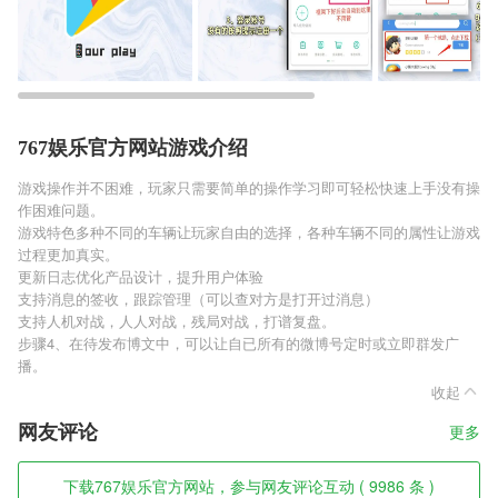
767娱乐官方网站游戏介绍
游戏操作并不困难，玩家只需要简单的操作学习即可轻松快速上手没有操
作困难问题。
游戏特色多种不同的车辆让玩家自由的选择，各种车辆不同的属性让游戏
过程更加真实。
更新日志优化产品设计，提升用户体验
支持消息的签收，跟踪管理（可以查对方是打开过消息）
支持人机对战，人人对战，残局对战，打谱复盘。
步骤4、在待发布博文中，可以让自已所有的微博号定时或立即群发广
播。
收起
网友评论
更多
下载767娱乐官方网站，参与网友评论互动 ( 9986 条 )