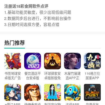
注册送18彩金网软件点评
1.基础功能灵敏度，很少出现低级问题
2.数据同步后台进行，不影响前台操作
3.日期时间选择方便，容易点错
热门推荐
书签地球安
餐饮酒店平
环球驿家安
木屋竹屋建
116格兰仕
卓版无广告
台安卓版
卓版新版免
造APP正
居家APP
官方正版
2026版
费下载
版2026
手机版
e蓉江APP
快捷奏安卓
射洪容兴物
达叔APP
华夏召车