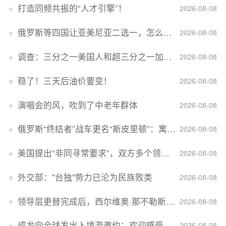
打造同频共振的“人才引擎”！
2026-08-08
俄罗斯等四国让亚美尼亚二选一，怎么回事？
2026-08-08
调查：三分之一美国人和超三分之一加拿大人感到经济压力
2026-08-08
稳了！三天后油价要变！
2026-08-08
演唱会的风，吹到了中老年群体
2026-08-08
俄罗斯“终结者”战车更名“斯皮里顿”：寓意强大可靠，彰显俄精神力量
2026-08-08
美国提出“非同寻常要求”，双方多个领域分歧依旧，印美贸易谈判进入“关键阶段”
2026-08-08
外交部：''台独''势力已沦为民族败类
2026-08-08
领导层更替完成后，西尔维奥·那不勒斯出任Lucid首席执行官
2026-08-08
成龙向全球发出入境游邀约：欢迎感受无滤镜的真实中国
2026-08-08