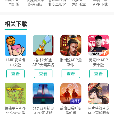
最新版
版官网版
业安卓版客
更新版本
APP下载
户端
2026
安装2026
相关下载
LMIR安卓版
榆林公积金
悄悄说APP最
美家lifeAPP
中文版
APP无需实名
新版
安卓版
认证版
查看
查看
查看
查看
稿稿平台APP
分身双开精灵
故事口袋听听
图片特效合成
怎么2026最
APP正式版
最新版
APP更新版本