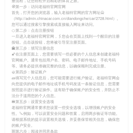
册流程，让您轻松开启精彩的体育之旅。
🧭第一步：访问老福特官网官网
首先，打开您的浏览器，输入
老福特官网
的官方网址🙅
（http://admin.chinacar.com.cn/diandongche/car/2728.html）。
您可以通过搜索引擎搜索或直接输入网址来访问。
🍊第二步：点击注册按钮
一旦进入
老福特官网
官网，🖇您会在页面上找到一个醒目的注册
按钮。点击该按钮，您将被引导至注册页面。
🕋第三步：填写注册信息
🌠在注册页面上，您需要填写一些必要的个人信息来创建
老福特
官网
账户。通常包括用户名、密码、电子邮件地址、手机号码
等。请务必提供准确完整的信息，以确保顺利完成注册。
🥮第四步：验证账户
🧱填写完个人信息后，您可能需要进行账户验证。
老福特官网
会
向您提供的电子邮件地址或手机号码发送一条验证信息，您需要
按照提示进行验证操作。这有助于确保账户的安全性，并防止不
法分子滥用您的个人信息。
🍔第五步：设置安全选项
老福特官网
通常要求您设置一些安全选项，以增强账户的安全
性。🔪例如，可以设置安全问题和答案，启用两步验证等功能。
请根据系统的提示设置相关选项，并妥善保管相关信息，确保您
的账户安全。
🈹第六步：阅读并同意条款