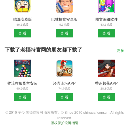
临淄安卓版
巴林扶贫安卓版
图文编辑软件
86.33MB
5.37MB
43.61MB
查看
查看
查看
下载了老福特官网的朋友都下载了
更多
物流帮帮货主安装
泾县论坛APP
香蕉频蕉APP
40.26MB
74.76MB
28.80MB
查看
查看
查看
© 2010 至今 老福特官网 版权所有。© Since 2010 chinacar.com.cn. All rights
reserved.
版权保护投诉指引