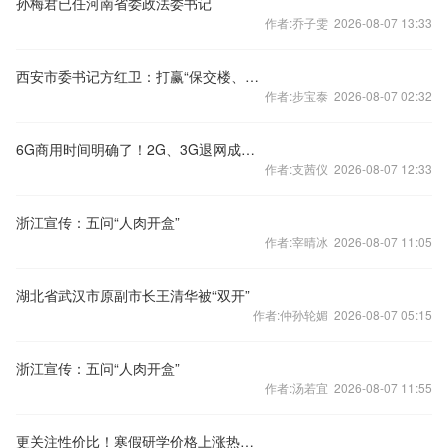
孙梅君已任河南省委政法委书记
作者:乔子雯 2026-08-07 13:33
西安市委书记方红卫：打赢“保交楼、保回迁”攻坚战
作者:步宝泰 2026-08-07 02:32
6G商用时间明确了！2G、3G退网成必然 老用户怎么办？
作者:支茜仪 2026-08-07 12:33
浙江宣传：五问“人肉开盒”
作者:宰晴冰 2026-08-07 11:05
湖北省武汉市原副市长王清华被“双开”
作者:仲孙轮媚 2026-08-07 05:15
浙江宣传：五问“人肉开盒”
作者:汤若宜 2026-08-07 11:55
更关注性价比！寒假研学价格上涨热度下降