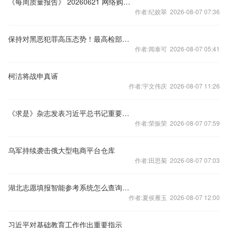
《每周质量报告》 20260621 网络购物恶意退货乱象调查/失效的CCC认证为何仍是“护身符”
作者:纪姣翠 2026-08-07 07:36
保持对黑恶犯罪高压态势！最高检部署开展深化扫黑除恶专项斗争
作者:闻泰可 2026-08-07 05:41
柯洁将战申真谞
作者:宇文伟庆 2026-08-07 11:26
《求是》杂志发表习近平总书记重要文章 加快建设健康中国
作者:荣振荣 2026-08-07 07:59
乌军持续袭击俄大型电商平台仓库
作者:田思菊 2026-08-07 07:03
湖北志愿填报智能参考系统怎么查询招生计划？
作者:夏侯雁玉 2026-08-07 12:00
习近平对基础教育工作作出重要指示