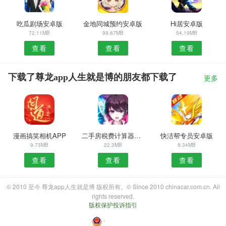
吃瓜剧场安卓版
金地同城预约安卓版
Hi居安卓版
72.11MB
99.67MB
54.19MB
查看
查看
查看
下载了尊龙app人生就是博的朋友都下载了
更多
漫画搞笑相机APP
二手房税费计算器安卓版
快洁帮专员安卓版
9.73MB
22.3MB
9.34MB
查看
查看
查看
© 2010 至今 尊龙app人生就是博 版权所有。© Since 2010 chinacar.com.cn. All
rights reserved.
版权保护投诉指引
・