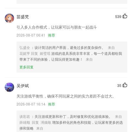
普卡会员放开申请实体卡权利
苗盛梵
539
品质坚守，名家名作畅快读！
引入多人合作模式，让玩家可以与朋友一起战斗
修改隐私动态申请，优化功能
2026-08-07 06:41
推荐
优化预订流程细节，修复bug
拍照取字文字识别速度，效率大幅提高!
弘盛全
：设计简洁的用户界面，避免过多的复杂操作。
来自
花妮亨 回复 姬璧瑶
游戏的道具系统非常丰富，每一个道具都给我
车辆整备后首次订单增加评价
带来了不同的体验，让我玩得更加有趣！
来自
联系我们
更多回复
以上就是尊龙app人生就是博的介绍，如果您喜欢这款软件，您可以到应
用商店进行打分评论，说出您的使用经历，以帮助我们更好的对产品进行
优化修改。
吴伊斌
35
关注游戏平衡性，确保不同玩家之间的实力差距不会过大。
2026-08-07 16:14
推荐
谈彩若
：关注游戏更新和补丁，及时修复和优化游戏体验。
来自
薛雄顺 回复 溥娥敬
增加多样化的角色和技能，让玩家有更多的选
择和策略
来自