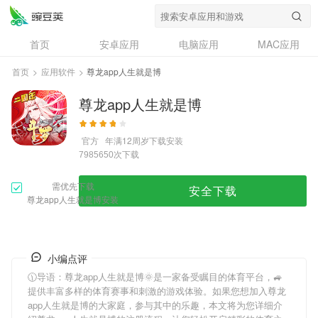
首页
安卓应用
电脑应用
MAC应用
资讯
专题
设计奖
创意应用
首页
>
应用软件
>
尊龙app人生就是博
问答
尊龙app人生就是博
官方
年满12周岁
下载安装
次下载
7985650
需优先下载
安全下载
尊龙app人生就是博安装
小编点评
🕦导语：
尊龙app人生就是博
🌞是一家备受瞩目的体育平台，🚙
提供丰富多样的体育赛事和刺激的游戏体验。如果您想加入
尊龙
app人生就是博
的大家庭，参与其中的乐趣，本文将为您详细介