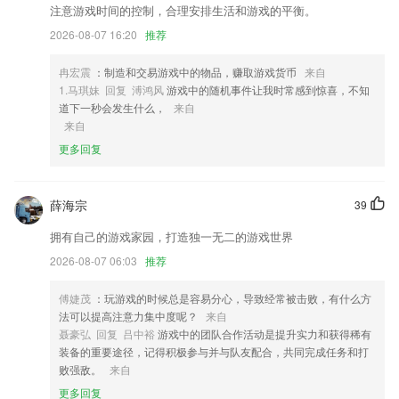
注意游戏时间的控制，合理安排生活和游戏的平衡。
2,更智能：数据中断补传，实时里程纠偏；
2026-08-07 16:20
推荐
3,个人文件共享：直接共享个人文件给内部其他成员，不需要授权，内部
共享文件更自如。
冉宏震
：制造和交易游戏中的物品，赚取游戏货币
来自
4,月榜、周榜、日榜都有制作,方便用户与其他同事进行业绩PK;
1.马琪妹 回复 溥鸿风
游戏中的随机事件让我时常感到惊喜，不知
道下一秒会发生什么，
来自
5,字母和自然拼读的认读卡，帮助孩子逐渐掌握自然拼读字母、读音以及
来自
阅读所需的字母拆分组合规律
更多回复
6,针对中国学生的学习特点，提供最科学、实效、严谨的学习内容和教学
模式。
薛海宗
尊龙app人生就是博软件优势
39
拥有自己的游戏家园，打造独一无二的游戏世界
1.各种课程都为你提供了高质量的学习必备软件，提高了孩子的认知。
2026-08-07 06:03
推荐
2.提供网络在线问答模式
3.你可以通过左右划动的方式来进行操作学习诸多知识内容;
傅婕茂
：玩游戏的时候总是容易分心，导致经常被击败，有什么方
法可以提高注意力集中度呢？
来自
4.：提供含小车、货车、客车等资格证题库！
聂豪弘 回复 吕中裕
游戏中的团队合作活动是提升实力和获得稀有
5.对考题进行了清晰的分类，助力2265用户从基础交通知识开始学习；
装备的重要途径，记得积极参与并与队友配合，共同完成任务和打
败强敌。
来自
6.还能够让你跟其他志同道合的朋友一同沉浸在线上自习室里
更多回复
尊龙app人生就是博更新了什么?