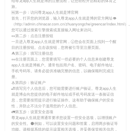
绍
尊龙app人生就是博
的注册流程，让您轻松开启精彩的体育之
旅。
🆖第一步：访问尊龙app人生就是博官网
首先，打开您的浏览器，输入
尊龙app人生就是博
的官方网址👁
（http://admin.chinacar.com.cn/zhuanyongche/greencar/index.html）
您可以通过搜索引擎搜索或直接输入网址来访问。
🥜第二步：点击注册按钮
一旦进入
尊龙app人生就是博
官网，🕟您会在页面上找到一个醒
目的注册按钮。点击该按钮，您将被引导至注册页面。
⛺️第三步：填写注册信息
🥜在注册页面上，您需要填写一些必要的个人信息来创建
尊龙
app人生就是博
账户。通常包括用户名、密码、电子邮件地址、
手机号码等。请务必提供准确完整的信息，以确保顺利完成注
册。
♨第四步：验证账户
🎳填写完个人信息后，您可能需要进行账户验证。
尊龙app人生
就是博
会向您提供的电子邮件地址或手机号码发送一条验证信
息，您需要按照提示进行验证操作。这有助于确保账户的安全
性，并防止不法分子滥用您的个人信息。
🚛第五步：设置安全选项
尊龙app人生就是博
通常要求您设置一些安全选项，以增强账户
的安全性。⚫例如，可以设置安全问题和答案，启用两步验证等
功能。请根据系统的提示设置相关选项，并妥善保管相关信息，