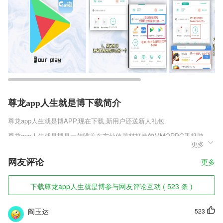
尊龙app人生就是博下载简介
尊龙app人生就是博
APP,现在下载,新用户还送新人礼包.
尊龙app人生就是博是一款唯美东方仙侠题材打造的MMORPG手机游
更多
戏，游戏中有精致细腻的战斗画面，让玩家感受到梦幻般的仙侠世界，轻
松挂机战斗，快速满级，超多神器装备等着你来收集，自由定价交易，积
网友评论
更多
累财富，购买获稀有心仪的装备，武装自己。由轻功飞行，仗剑行走江
湖，热血厮杀竞技，消灭各种不服，体验畅快淋漓快意恩仇，感受侠客的
洒脱感。
下载尊龙app人生就是博参与网友评论互动 ( 523 条 )
尊龙app人生就是博软件特色
阎玉达
523
1,文字词汇语法阅读听力翻译口语，各门类专项训练，模块考题；