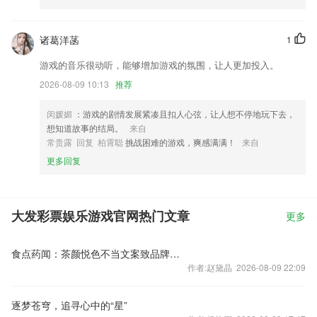
诸葛洋菡
1
游戏的音乐很动听，能够增加游戏的氛围，让人更加投入。
2026-08-09 10:13
推荐
闵媛媚
：游戏的剧情发展紧凑且扣人心弦，让人想不停地玩下去，
想知道故事的结局。
来自
常贵露 回复 柏霄聪
挑战困难的游戏，爽感满满！
来自
更多回复
大发彩票娱乐游戏官网热门文章
更多
食点药闻：茶颜悦色不当文案致品牌声誉受损
作者:赵黛晶 2026-08-09 22:09
逐梦苍穹，追寻心中的“星”