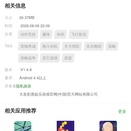
相关信息
大小
26.37MB
时间
2026-08-09 22:09
分类
动作竞技
趣味
休闲
飞行射击
TAG
宠物养成
格斗街机
关卡塔防
音乐舞蹈
策略
策略战争
其它游戏
悬疑
版本
V1.4.8
要求
Android 4.4以上
开发者
隐私政策
大发彩票娱乐游戏官网(中国)官方网站有限公司
相关应用推荐
更多