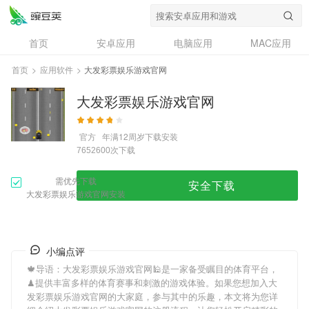
首页
安卓应用
电脑应用
MAC应用
资讯
专题
设计奖
创意应用
首页
>
应用软件
>
大发彩票娱乐游戏官网
问答
大发彩票娱乐游戏官网
官方
年满12周岁
下载安装
次下载
7652600
需优先下载
安全下载
大发彩票娱乐游戏官网安装
小编点评
🍁导语：
大发彩票娱乐游戏官网
🕌是一家备受瞩目的体育平台，
♟提供丰富多样的体育赛事和刺激的游戏体验。如果您想加入
大
发彩票娱乐游戏官网
的大家庭，参与其中的乐趣，本文将为您详