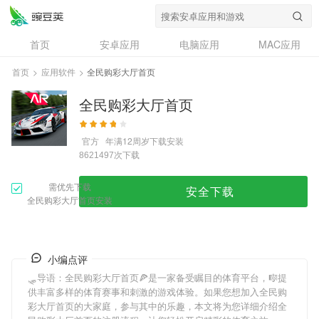
首页
安卓应用
电脑应用
MAC应用
资讯
专题
设计奖
创意应用
首页
>
应用软件
>
全民购彩大厅首页
问答
全民购彩大厅首页
官方
年满12周岁
下载安装
次下载
8621497
需优先下载
安全下载
全民购彩大厅首页安装
小编点评
🛷导语：
全民购彩大厅首页
🍕是一家备受瞩目的体育平台，🎼提
供丰富多样的体育赛事和刺激的游戏体验。如果您想加入
全民购
彩大厅首页
的大家庭，参与其中的乐趣，本文将为您详细介绍
全