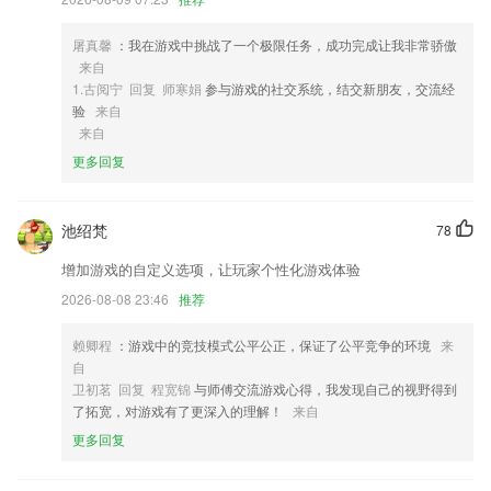
4,你会化身成什么形象？我们Avatar功能让你变成你想要的形象，搭配漫
画滤镜捕捉这美妙的一切，您可尽情享受动漫般的世界！
屠真馨
：我在游戏中挑战了一个极限任务，成功完成让我非常骄傲
来自
5,乐呗世界：享有公司红利分配，兑换美酒，流通产生价值
1.古阅宁 回复 师寒娟
参与游戏的社交系统，结交新朋友，交流经
6,【官方发布】
验
来自
来自
全民购彩大厅首页软件优势
更多回复
1.·每日系统都会为你推送贴心的句子，让你畅享每日一句
2.·多种课程：分级别授课，学习更有针对性
池绍梵
78
3.从确定好到明显差之间的分数过渡要均匀，分数差别有意义能拉开档次
增加游戏的自定义选项，让玩家个性化游戏体验
4.多数课程配有电子书及练习题库，依管理要求配置计划。
2026-08-08 23:46
推荐
5.·提供的早教学习资料丰富多样，精选寓教于乐的早教资料分享
赖卿程
：游戏中的竞技模式公平公正，保证了公平竞争的环境
来
6.这里能对基本的口语能力等进行纠正，对各种专业的口语等进行学习
自
全民购彩大厅首页更新了什么?
卫初茗 回复 程宽锦
与师傅交流游戏心得，我发现自己的视野得到
了拓宽，对游戏有了更深入的理解！
来自
修复了网络慢导致巡检插入多条的bug
更多回复
支持设置中文键盘展示小写字母，更贴合长辈拼音使用习惯；
我的页面UI改版，查看宗亲名片更便捷