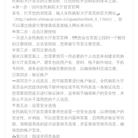
民购彩大厅首页
的注册流程，让您轻松开启精彩的体育之旅。
✈️第一步：访问全民购彩大厅首页官网
首先，打开您的浏览器，输入
全民购彩大厅首页
的官方网址🛹
（http://admin.chinacar.com.cn/question/list4_0_1.html）。您
可以通过搜索引擎搜索或直接输入网址来访问。
🍻第二步：点击注册按钮
一旦进入
全民购彩大厅首页
官网，🗺您会在页面上找到一个醒目
的注册按钮。点击该按钮，您将被引导至注册页面。
🌸第三步：填写注册信息
🈶在注册页面上，您需要填写一些必要的个人信息来创建
全民购
彩大厅首页
账户。通常包括用户名、密码、电子邮件地址、手机
号码等。请务必提供准确完整的信息，以确保顺利完成注册。
🕧第四步：验证账户
🦈填写完个人信息后，您可能需要进行账户验证。
全民购彩大厅
首页
会向您提供的电子邮件地址或手机号码发送一条验证信息，
您需要按照提示进行验证操作。这有助于确保账户的安全性，并
防止不法分子滥用您的个人信息。
🍭第五步：设置安全选项
全民购彩大厅首页
通常要求您设置一些安全选项，以增强账户的
安全性。🥢例如，可以设置安全问题和答案，启用两步验证等功
能。请根据系统的提示设置相关选项，并妥善保管相关信息，确
保您的账户安全。
🛵第六步：阅读并同意条款