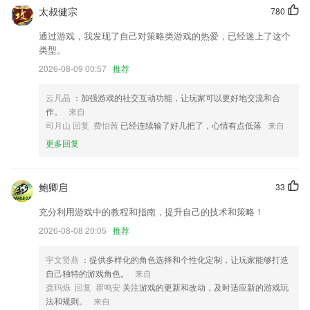
太叔健宗
780
电子版支持进行版面分享；
通过游戏，我发现了自己对策略类游戏的热爱，已经迷上了这个
可以手动调节选择拆分笔记的具体位置
类型。
优化证件上传功能；
2026-08-09 00:57
推荐
联系我们
以上就是全民购彩大厅首页的介绍，如果您喜欢这款软件，您可以到应用
云凡晶
：加强游戏的社交互动功能，让玩家可以更好地交流和合
商店进行打分评论，说出您的使用经历，以帮助我们更好的对产品进行优
作。
来自
化修改。
司月山 回复 费怡茜
已经连续输了好几把了，心情有点低落
来自
更多回复
鲍卿启
33
充分利用游戏中的教程和指南，提升自己的技术和策略！
2026-08-08 20:05
推荐
宇文贤燕
：提供多样化的角色选择和个性化定制，让玩家能够打造
自己独特的游戏角色。
来自
龚玛烁 回复 瞿鸣安
关注游戏的更新和改动，及时适应新的游戏玩
法和规则。
来自