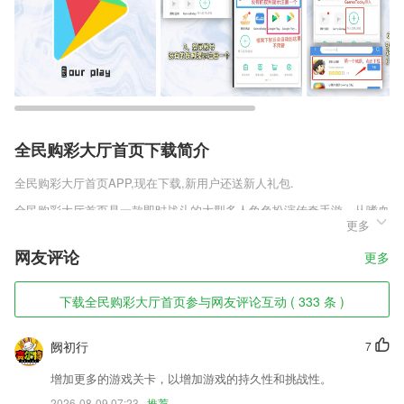
全民购彩大厅首页下载简介
全民购彩大厅首页
APP,现在下载,新用户还送新人礼包.
全民购彩大厅首页是一款即时战斗的大型多人角色扮演传奇手游，从嗜血
更多
PK、行会争霸到万人跨服战，重重挑战、技能秒杀、刀刀爆装、还原最
真实的PK快感! 2.5D还原经典战斗视觉体验，结合战、法、道三大职业
网友评论
更多
组合， 打造全新的热血战斗手游。强PK!爆装备!可交易!
全民购彩大厅首页软件特色
下载全民购彩大厅首页参与网友评论互动 ( 333 条 )
1,在线考试，大量的精品题型可供学生学习，每个题目都有答案的解析、
点评；
阙初行
7
2,录音转文字付费服务：2265机器快速转文字、人工精准转文字
增加更多的游戏关卡，以增加游戏的持久性和挑战性。
3,提供日期区间计算工具，能够智能查询方式真的好用。
2026-08-09 07:23
推荐