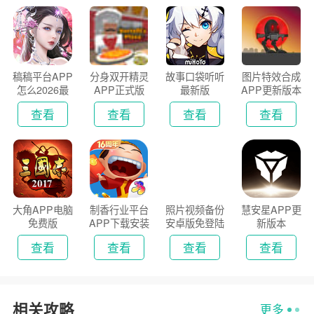
稿稿平台APP
分身双开精灵
故事口袋听听
图片特效合成
怎么2026最
APP正式版
最新版
APP更新版本
新版
2026
查看
查看
查看
查看
大角APP电脑
制香行业平台
照片视频备份
慧安星APP更
免费版
APP下载安装
安卓版免登陆
新版本
2026
版
查看
查看
查看
查看
相关攻略
更多