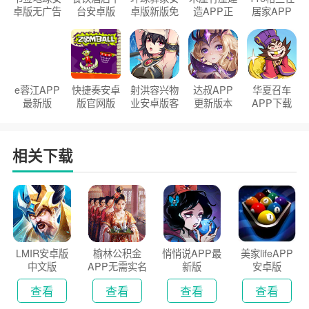
卓版无广告
台安卓版
卓版新版免
造APP正
居家APP
官方正版
2026版
费下载
版2026
手机版
e蓉江APP
快捷奏安卓
射洪容兴物
达叔APP
华夏召车
最新版
版官网版
业安卓版客
更新版本
APP下载
户端
2026
安装2026
相关下载
LMIR安卓版
榆林公积金
悄悄说APP最
美家lifeAPP
中文版
APP无需实名
新版
安卓版
认证版
查看
查看
查看
查看