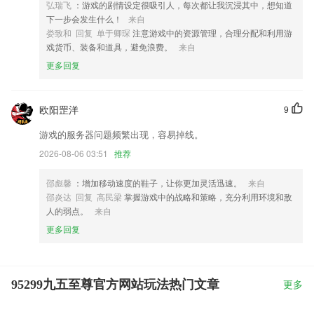
弘瑞飞
：游戏的剧情设定很吸引人，每次都让我沉浸其中，想知道
下一步会发生什么！
来自
娄致和 回复 单于卿琛
注意游戏中的资源管理，合理分配和利用游
戏货币、装备和道具，避免浪费。
来自
更多回复
欧阳罡洋
9
游戏的服务器问题频繁出现，容易掉线。
2026-08-06 03:51
推荐
邵彪馨
：增加移动速度的鞋子，让你更加灵活迅速。
来自
邵炎达 回复 高民梁
掌握游戏中的战略和策略，充分利用环境和敌
人的弱点。
来自
更多回复
95299九五至尊官方网站玩法热门文章
更多