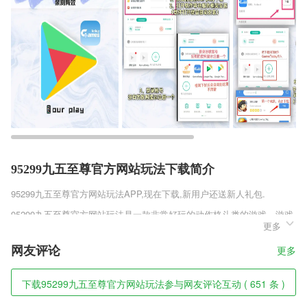
95299九五至尊官方网站玩法下载简介
95299九五至尊官方网站玩法
APP,现在下载,新用户还送新人礼包.
95299九五至尊官方网站玩法是一款非常好玩的动作格斗类的游戏，游戏
更多
中有着许多的人物，玩家可以随意挑选这些人物进行着各种各样的格斗，
游戏中人物形象高度还原了拳皇中的模样，玩法也非常的相识，玩家需要
网友评论
更多
通过自己灵活的双手使出各种强大的技能去击败对手。
95299九五至尊官方网站玩法软件特色
下载95299九五至尊官方网站玩法参与网友评论互动 ( 651 条 )
1,限时包邮活动,轻松购药,隐私配送,买药更加放心;