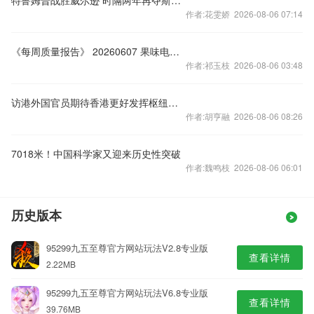
特鲁姆普战胜威尔逊 时隔两年再夺斯诺克上海大师赛冠军
作者:花雯娇 2026-08-06 07:14
《每周质量报告》 20260607 果味电子烟乱象调查
作者:祁玉枝 2026-08-06 03:48
访港外国官员期待香港更好发挥枢纽作用
作者:胡亨融 2026-08-06 08:26
7018米！中国科学家又迎来历史性突破
作者:魏鸣枝 2026-08-06 06:01
历史版本
95299九五至尊官方网站玩法V2.8专业版
查看详情
2.22MB
95299九五至尊官方网站玩法V6.8专业版
查看详情
39.76MB